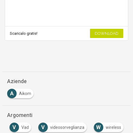
Scaricalo gratis!
DOWNLOAD
Aziende
A
Aikom
Argomenti
V
V
W
Vad
videosorveglianza
wireless