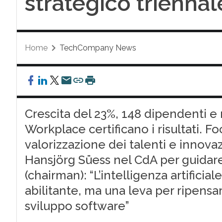
strategico triennal
Home
TechCompany News
Crescita del 23%, 148 dipendenti 
Workplace certificano i risultati. Foc
valorizzazione dei talenti e innova
Hansjörg Süess nel CdA per guidare
(chairman): “L’intelligenza artificia
abilitante, ma una leva per ripensa
sviluppo software”