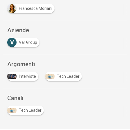
Francesca Moriani
Aziende
V
Var Group
Argomenti
Interviste
Tech Leader
Canali
Tech Leader