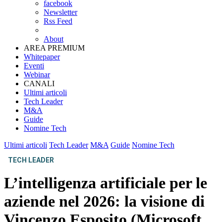
facebook
Newsletter
Rss Feed
About
AREA PREMIUM
Whitepaper
Eventi
Webinar
CANALI
Ultimi articoli
Tech Leader
M&A
Guide
Nomine Tech
Ultimi articoli
Tech Leader
M&A
Guide
Nomine Tech
TECH LEADER
L’intelligenza artificiale per le
aziende nel 2026: la visione di
Vincenzo Esposito (Microsoft