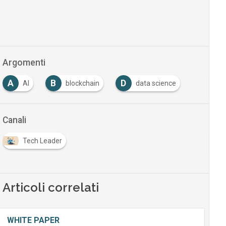
Argomenti
A
B
D
AI
blockchain
data science
Canali
Tech Leader
Articoli correlati
WHITE PAPER