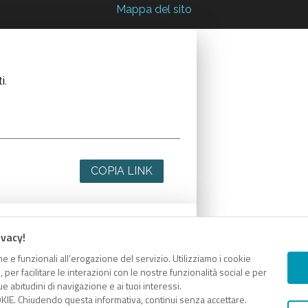
Mappa del sito
i.
COPIA LINK
ivacy!
i.
e e funzionali all’erogazione del servizio. Utilizziamo i cookie
er facilitare le interazioni con le nostre funzionalità social e per
e abitudini di navigazione e ai tuoi interessi.
KIE. Chiudendo questa informativa, continui senza accettare.