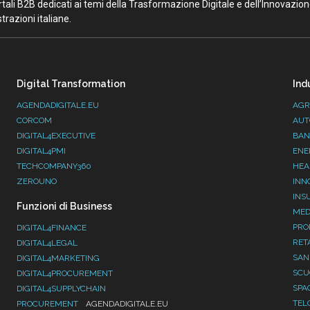
portali B2B dedicati ai temi della Trasformazione Digitale e dell’Innovazio
razioni italiane.
Digital Transformation
Ind
AGENDADIGITALE.EU
AGR
CORCOM
AUT
DIGITAL4EXECUTIVE
BAN
DIGITAL4PMI
ENE
TECHCOMPANY360
HEA
ZEROUNO
INN
INS
Funzioni di Business
MED
PRO
DIGITAL4FINANCE
RET
DIGITAL4LEGAL
SAN
DIGITAL4MARKETING
SC
DIGITAL4PROCUREMENT
SPA
DIGITAL4SUPPLYCHAIN
TEL
PROCUREMENT
AGENDADIGITALE.EU