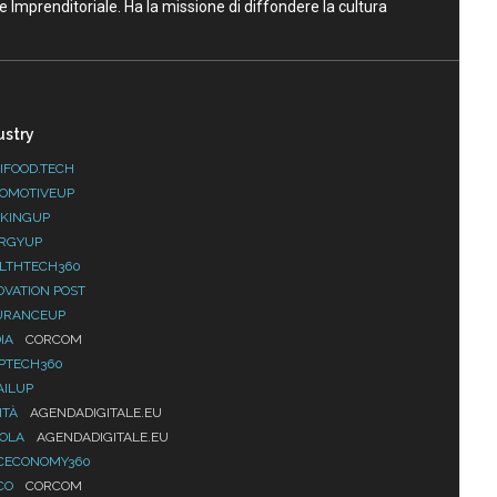
ne Imprenditoriale. Ha la missione di diffondere la cultura
ustry
IFOOD.TECH
OMOTIVEUP
KINGUP
RGYUP
LTHTECH360
OVATION POST
URANCEUP
IA
CORCOM
PTECH360
AILUP
ITÀ
AGENDADIGITALE.EU
UOLA
AGENDADIGITALE.EU
CECONOMY360
CO
CORCOM