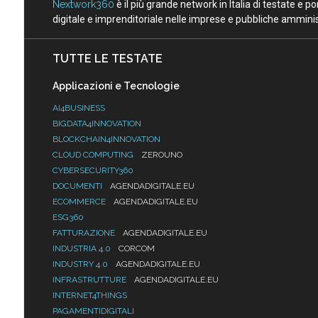
Nextwork360
è il più grande network in Italia di testate e 
digitale e imprenditoriale nelle imprese e pubbliche amminist
TUTTE LE TESTATE
Applicazioni e Tecnologie
AI4BUSINESS
BIGDATA4INNOVATION
BLOCKCHAIN4INNOVATION
CLOUD COMPUTING
ZEROUNO
CYBERSECURITY360
DOCUMENTI
AGENDADIGITALE.EU
ECOMMERCE
AGENDADIGITALE.EU
ESG360
FATTURAZIONE
AGENDADIGITALE.EU
INDUSTRIA 4.0
CORCOM
INDUSTRY 4.0
AGENDADIGITALE.EU
INFRASTRUTTURE
AGENDADIGITALE.EU
INTERNET4THINGS
PAGAMENTIDIGITALI