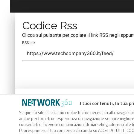
Codice Rss
Clicca sul pulsante per copiare il link RSS negli appunt
RSS link
Codice Rss
I tuoi contenuti, la tua pr
Clicca sul pulsante per copiare il link RSS negli appunt
Su questo sito utilizziamo cookie tecnici necessari alla navigazion
anche per fornirti un’esperienza di navigazione sempre migliore, p
RSS link
consentirti di ricevere comunicazioni di marketing aderenti alle tu
Puoi esprimere il tuo consenso cliccando su ACCETTA TUTTI I COO