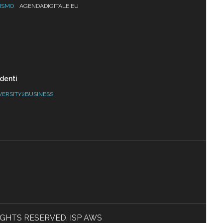
ISMO
AGENDADIGITALE.EU
denti
VERSITY2BUSINESS
L RIGHTS RESERVED. ISP AWS