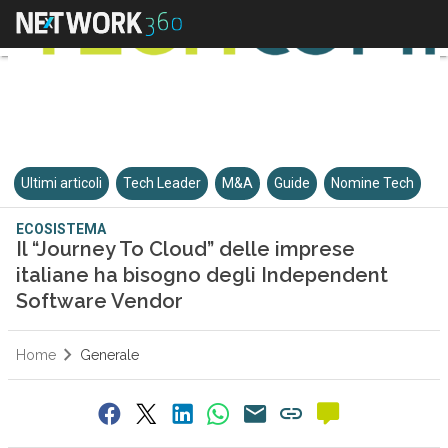
Ultimi articoli
Tech Leader
M&A
Guide
Nomine Tech
ECOSISTEMA
Il “Journey To Cloud” delle imprese
italiane ha bisogno degli Independent
Software Vendor
Home
Generale