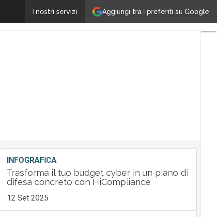
SYS-DAT Group potenzia l’offerta con l’acquisizione 
Aggiungi tra i preferiti su Google
I nostri servizi
INFOGRAFICA
Trasforma il tuo budget cyber in un piano di
difesa concreto con HiCompliance
12 Set 2025