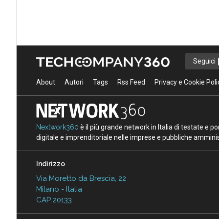
Seguici
About
Autori
Tags
Rss Feed
Privacy e Cookie Poli
Nextwork360
è il più grande network in Italia di testate e 
digitale e imprenditoriale nelle imprese e pubbliche amminist
Indirizzo
Via Moretto da Brescia, 22
Milano - Italia
CAP 20133