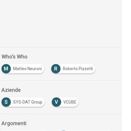
Who's Who
M
R
Matteo Neuroni
Roberto Pizzetti
Aziende
S
V
SYS-DAT Group
VCUBE
Argomenti