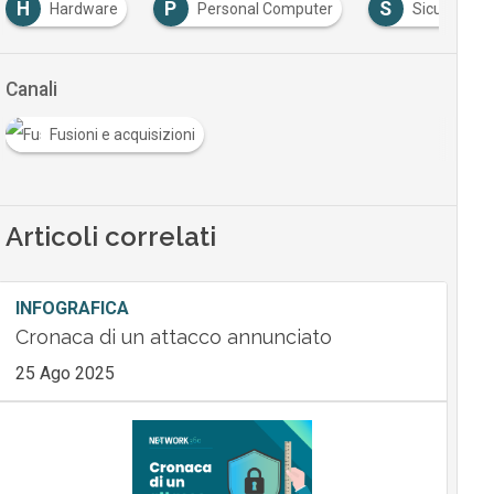
H
P
S
Hardware
Personal Computer
Sicurezza I
Canali
Fusioni e acquisizioni
Articoli correlati
INFOGRAFICA
Cronaca di un attacco annunciato
25 Ago 2025