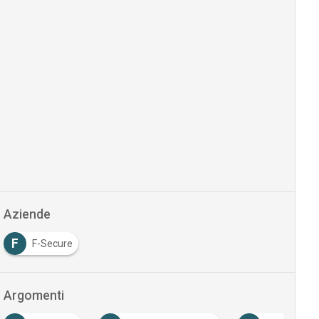
Aziende
F
F-Secure
Argomenti