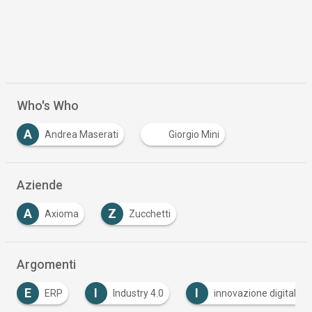
Who's Who
A
Andrea Maserati
Giorgio Mini
Aziende
A
Z
Axioma
Zucchetti
Argomenti
E
I
I
ERP
Industry 4.0
innovazione digitale