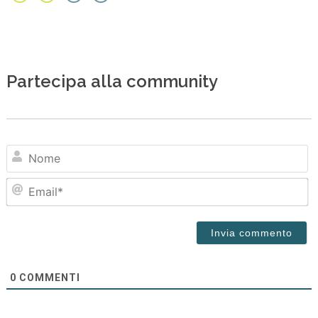
Partecipa alla community
N
Em
0
COMMENTI