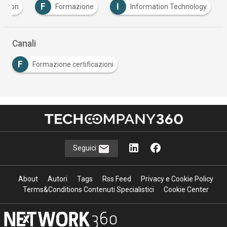
F
I
mation
Formazione
Information Technology
Canali
F
Formazione certificazioni
Seguici
About
Autori
Tags
Rss Feed
Privacy e Cookie Policy
Terms&Conditions Contenuti Specialistici
Cookie Center