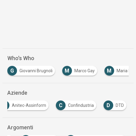
Who's Who
M
M
V
Marco Gay
Maria Rita Fiasco
Vittorio C
Aziende
A
C
D
Anitec-Assinform
Confindustria
DTD
Argomenti