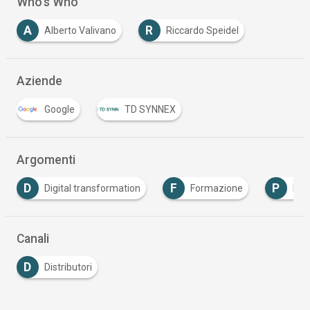
Who's Who
A
R
Alberto Valivano
Riccardo Speidel
Aziende
Google
TD SYNNEX
Argomenti
F
P
Digital transformation
Formazione
PNRR
Canali
D
Distributori