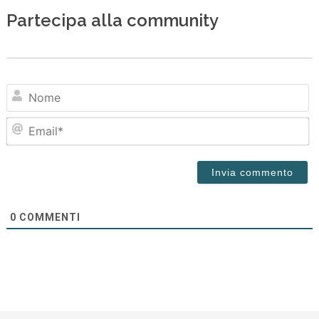
Partecipa alla community
N
Em
0
COMMENTI