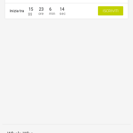
15
23
6
14
Inizia tra
ISCRIVITI