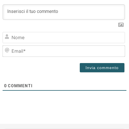
N
Em
0
COMMENTI