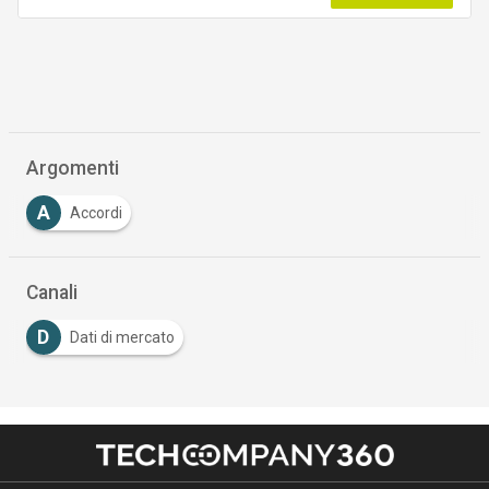
Argomenti
A
Accordi
Canali
D
Dati di mercato