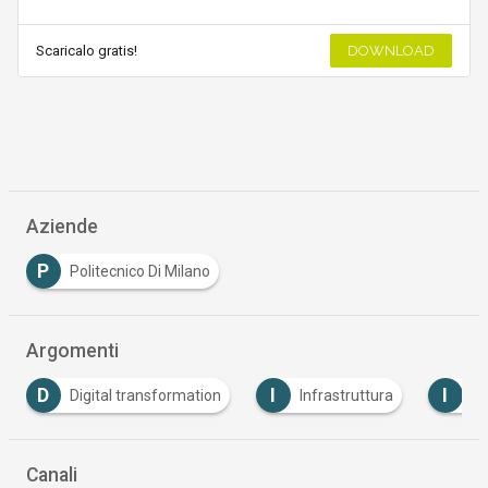
Scaricalo gratis!
DOWNLOAD
Aziende
P
Politecnico Di Milano
Argomenti
D
I
I
Digital transformation
Infrastruttura
Itali
Canali