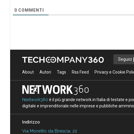
0
COMMENTI
Seguici
About
Autori
Tags
Rss Feed
Privacy e Cookie Poli
Nextwork360
è il più grande network in Italia di testate e 
digitale e imprenditoriale nelle imprese e pubbliche amminist
Indirizzo
Via Moretto da Brescia, 22