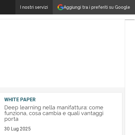
Calma piatta nel mercato mondiale dei server
Aggiungi tra i preferiti su Google
I nostri servizi
Ultimi
articoli
Tech
Leader
M&A
Guide
Nomine
Tech
WHITE PAPER
Deep learning nella manifattura: come
funziona, cosa cambia e quali vantaggi
porta
30 Lug 2025