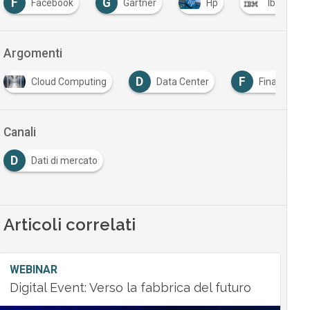
F
G
Facebook
Gartner
Hp
Ibm
Argomenti
D
F
Cloud Computing
Data Center
Finanziame
Canali
D
Dati di mercato
Articoli correlati
WEBINAR
Digital Event: Verso la fabbrica del futuro