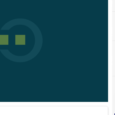
Cisco
B
Bilanci e fatturati