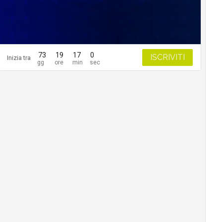
73
19
17
0
ISCRIVITI
Inizia tra