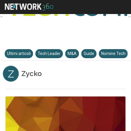
Ultimi articoli
Tech Leader
M&A
Guide
Nomine Tech
Z
Zycko