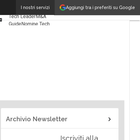
Linkedin
Aggiungi tra i preferiti su Google
I nostri servizi
Ultimi articoli
Facebook
Tech Leader
M&A
Email
Guide
Nomine Tech
Archivio Newsletter
Iscriviti alla