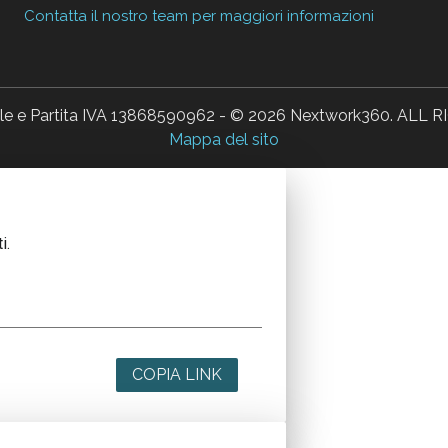
Contatta il nostro team per maggiori informazioni
ale e Partita IVA 13868590962 - © 2026 Nextwork360. AL
Mappa del sito
i.
COPIA LINK