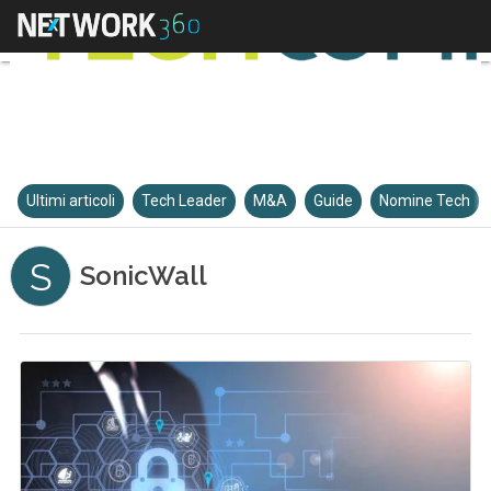
Ultimi articoli
Tech Leader
M&A
Guide
Nomine Tech
S
SonicWall