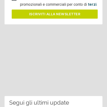
promozionali e commerciali per conto di
terzi
.
ISCRIVITI
ALLA NEWSLETTER
Segui gli ultimi update