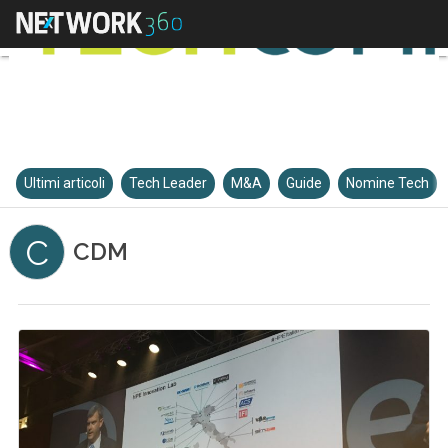
Ultimi articoli
Tech Leader
M&A
Guide
Nomine Tech
C
CDM