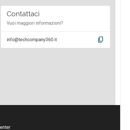
Contattaci
Vuoi maggiori informazioni?
content_copy
info@techcompany360.it
enter