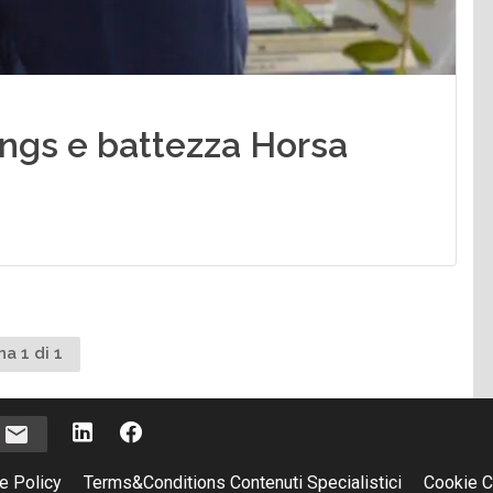
ngs e battezza Horsa
na 1 di 1
i
e Policy
Terms&Conditions Contenuti Specialistici
Cookie C