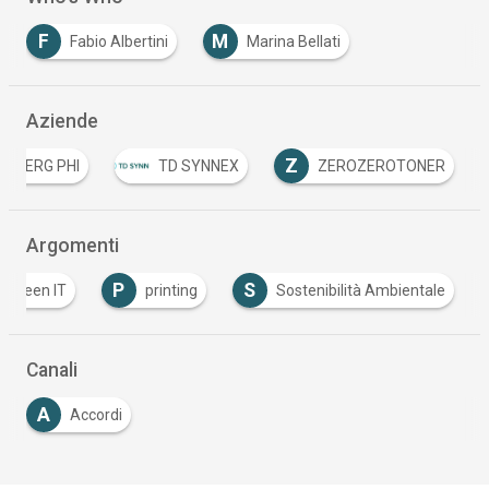
F
M
Fabio Albertini
Marina Bellati
…
Aziende
Z
BERG PHI
TD SYNNEX
ZEROZEROTONER
…
Argomenti
P
S
Green IT
printing
Sostenibilità Ambientale
Canali
A
Accordi