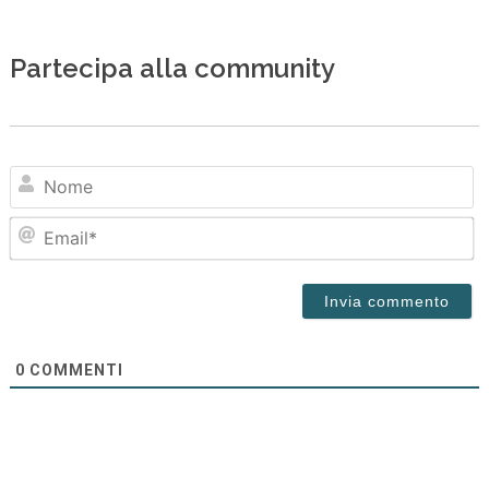
Partecipa alla community
N
Em
0
COMMENTI