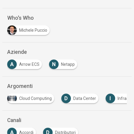
Who's Who
Michele Puccio
Aziende
A
N
Arrow ECS
Netapp
Argomenti
D
I
Cloud Computing
Data Center
Infrastruttura
Canali
A
D
Accordi
Distributori