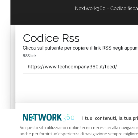
Nextwork360 - Codice fisc
Codice Rss
Clicca sul pulsante per copiare il link RSS negli appunt
RSS link
Codice Rss
I tuoi contenuti, la tua pr
Clicca sul pulsante per copiare il link RSS negli appunt
Su questo sito utilizziamo cookie tecnici necessari alla navigazion
anche per fornirti un’esperienza di navigazione sempre migliore, p
RSS link