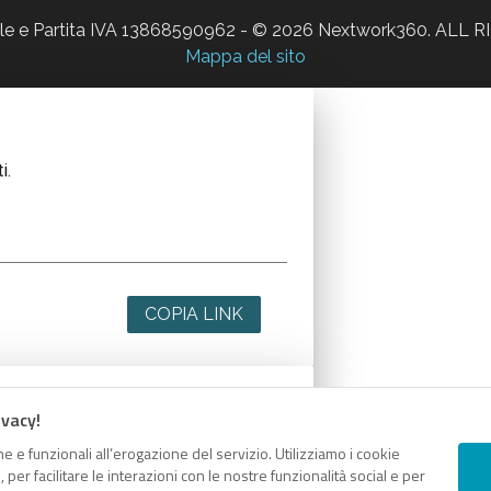
ale e Partita IVA 13868590962 - © 2026 Nextwork360. AL
Mappa del sito
i.
COPIA LINK
ivacy!
i.
e e funzionali all’erogazione del servizio. Utilizziamo i cookie
er facilitare le interazioni con le nostre funzionalità social e per