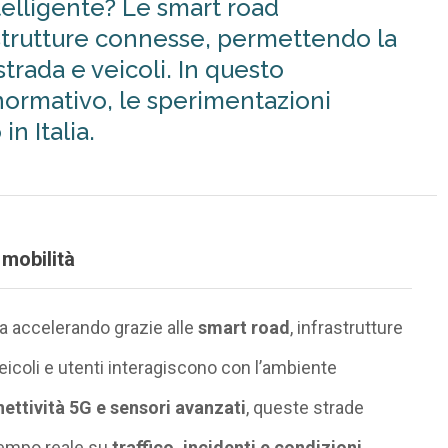
elligente? Le smart road
astrutture connesse, permettendo la
trada e veicoli. In questo
normativo, le sperimentazioni
in Italia.
 mobilità
a accelerando grazie alle
smart road
, infrastrutture
icoli e utenti interagiscono con l’ambiente
nettività 5G e sensori avanzati
, queste strade
tempo reale su
traffico, incidenti e condizioni