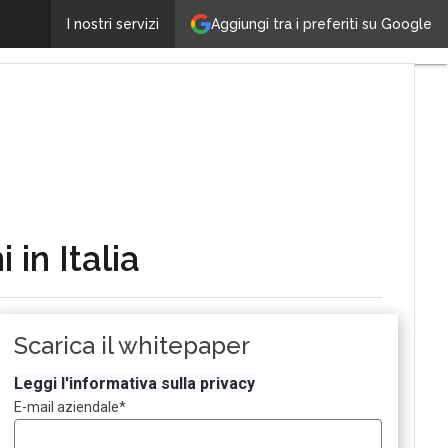
Smart road: tecnologie, normativa e sperimentazioni in
Aggiungi tra i preferiti su Google
I nostri servizi
in Italia
Scarica il whitepaper
Leggi l'informativa sulla privacy
E-mail aziendale
*