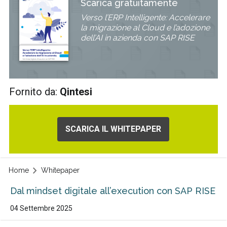
Scarica gratuitamente
Verso l’ERP Intelligente: Accelerare
la migrazione al Cloud e l’adozione
dell’AI in azienda con SAP RISE
Fornito da:
Qintesi
SCARICA IL WHITEPAPER
Home
Whitepaper
Dal mindset digitale all’execution con SAP RISE
04 Settembre 2025