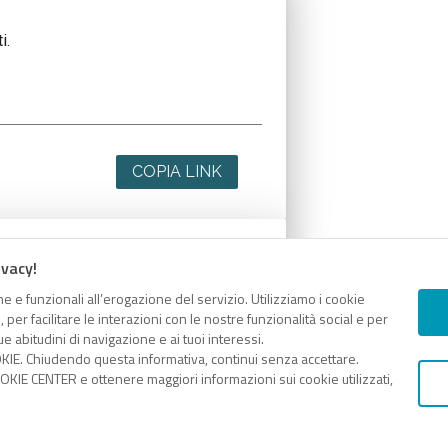
i.
COPIA LINK
ivacy!
i.
e e funzionali all’erogazione del servizio. Utilizziamo i cookie
er facilitare le interazioni con le nostre funzionalità social e per
e abitudini di navigazione e ai tuoi interessi.
KIE. Chiudendo questa informativa, continui senza accettare.
KIE CENTER e ottenere maggiori informazioni sui cookie utilizzati,
COPIA LINK