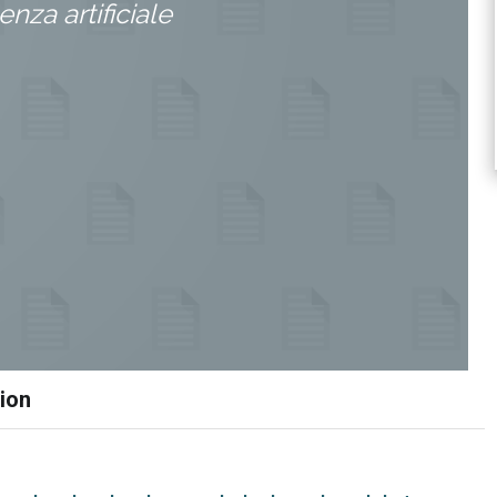
genza artificiale
ion