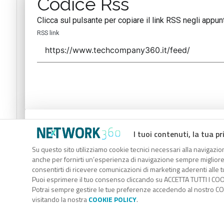
Codice Rss
Clicca sul pulsante per copiare il link RSS negli appunt
RSS link
Codice Rss
I tuoi contenuti, la tua pr
Clicca sul pulsante per copiare il link RSS negli appunt
Su questo sito utilizziamo cookie tecnici necessari alla navigazion
anche per fornirti un’esperienza di navigazione sempre migliore, p
RSS link
consentirti di ricevere comunicazioni di marketing aderenti alle tu
Puoi esprimere il tuo consenso cliccando su ACCETTA TUTTI I COO
Potrai sempre gestire le tue preferenze accedendo al nostro COO
visitando la nostra
COOKIE POLICY
.