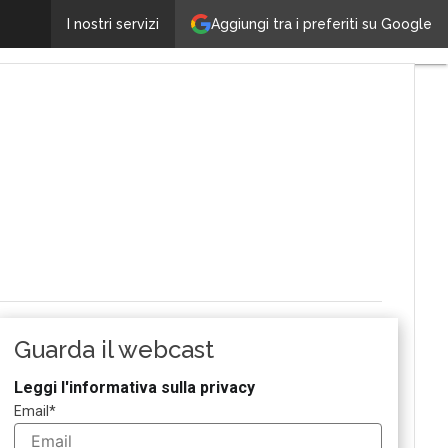
Le novità di HubSpot: Speciale Content Hub
Aggiungi tra i preferiti su Google
I nostri servizi
Ultimi
articoli
Tech
Leader
M&A
Guide
Nomine
Tech
Guarda il webcast
Leggi l'informativa sulla privacy
Email
*