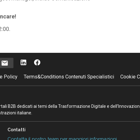
ncare!
2:00.
i
e Policy
Terms&Conditions Contenuti Specialistici
Cookie C
portali B2B dedicati ai temi della Trasformazione Digitale e dell’Innovazio
razioni italiane.
Contatti
Contatta il nostro team per maggiori informazioni