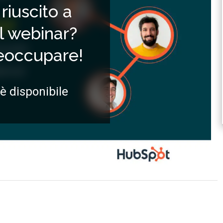
riuscito a
il webinar?
reoccupare!
 è disponibile