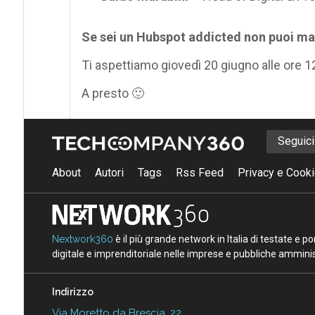
Se sei un Hubspot addicted non puoi ma
Ti aspettiamo giovedì 20 giugno alle ore 1
A presto 🙂
Seguic
About
Autori
Tags
Rss Feed
Privacy e Cooki
Nextwork360
è il più grande network in Italia di testate e 
digitale e imprenditoriale nelle imprese e pubbliche amminist
Indirizzo
Via Moretto da Brescia, 22