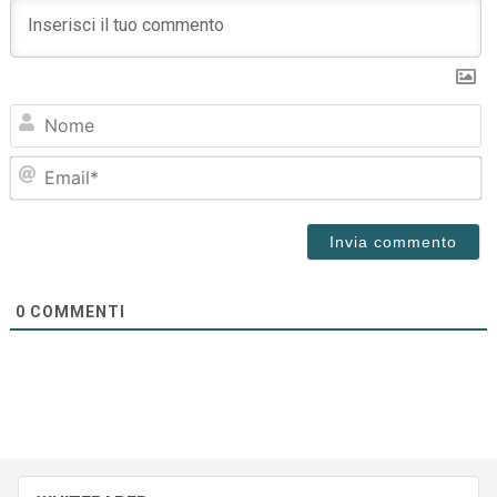
N
Em
0
COMMENTI