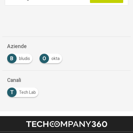
Aziende
B
O
bludis
okta
Canali
T
Tech Lab