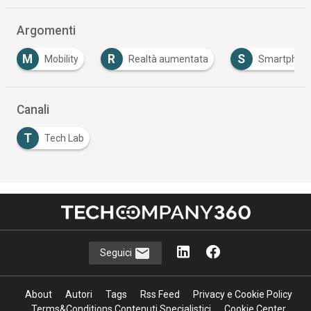
Argomenti
M
R
S
Mobility
Realtà aumentata
Smartphon
Canali
T
Tech Lab
Seguici
About
Autori
Tags
Rss Feed
Privacy e Cookie Policy
Terms&Conditions Contenuti Specialistici
Cookie Center