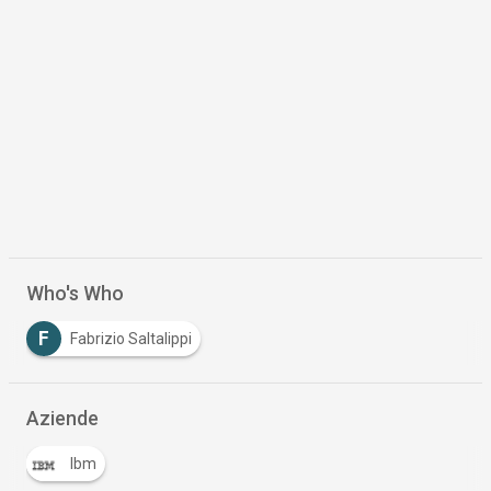
Who's Who
F
Fabrizio Saltalippi
Aziende
Ibm