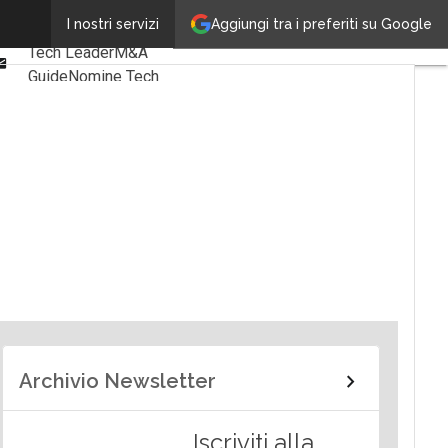
Linkedin
Aggiungi tra i preferiti su Google
I nostri servizi
Ultimi articoli
Facebook
Tech Leader
M&A
Email
Guide
Nomine Tech
Archivio Newsletter
Iscriviti alla