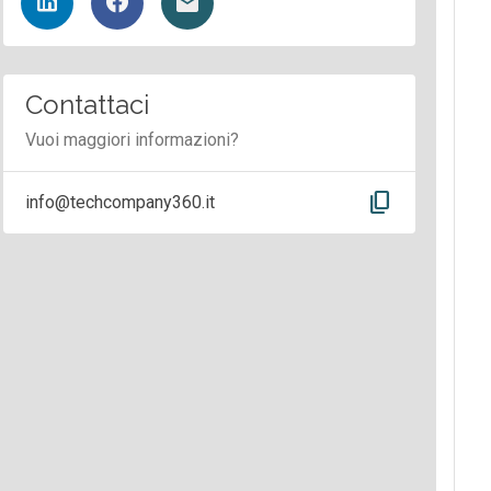
Contattaci
Vuoi maggiori informazioni?
content_copy
info@techcompany360.it