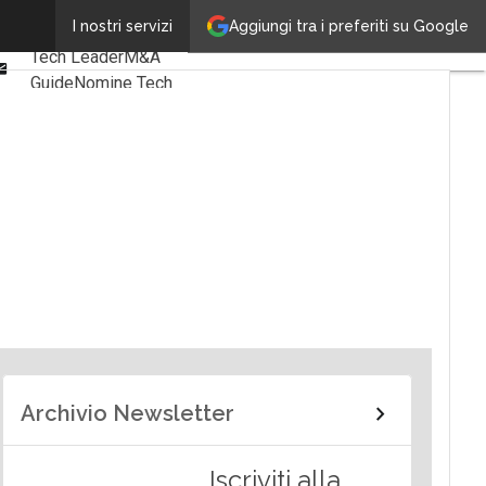
Linkedin
Aggiungi tra i preferiti su Google
I nostri servizi
Ultimi articoli
Facebook
Tech Leader
M&A
Email
Guide
Nomine Tech
Archivio Newsletter
Iscriviti alla