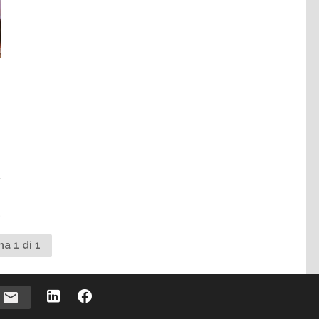
na 1 di 1
i