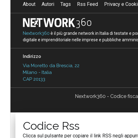
About
Autori
Tags
Rss Feed
Privacy e Cooki
Nextwork360
è il più grande network in Italia di testate e 
digitale e imprenditoriale nelle imprese e pubbliche amminist
Indirizzo
Via Moretto da Brescia, 22
Milano - Italia
CAP 20133
Nextwork360 - Codice fisc
Codice Rss
Clicca sul pulsante per copiare il link RSS negli appunt