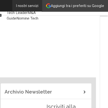
Linkedin
Aggiungi tra i preferiti su Google
I nostri servizi
Ultimi articoli
Facebook
Tech Leader
M&A
Email
Guide
Nomine Tech
Archivio Newsletter
Iscriviti alla