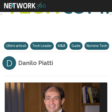
Ultimi articoli
Tech Leader
M&A
Guide
Nomine Tech
D
Danilo Piatti