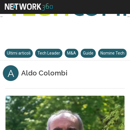
Ultimi articoli
Tech Leader
M&A
Guide
Nomine Tech
A
Aldo Colombi