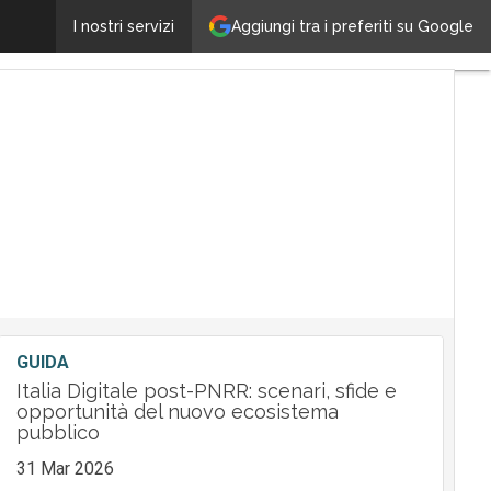
’intelligenza artificiale per edifici più intelligenti e a
Aggiungi tra i preferiti su Google
I nostri servizi
GUIDA
Italia Digitale post-PNRR: scenari, sfide e
opportunità del nuovo ecosistema
pubblico
31 Mar 2026