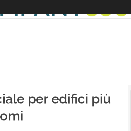
L
ciale per edifici più
nomi