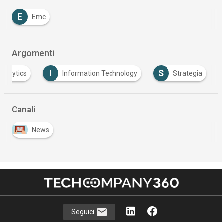
E
Emc
Argomenti
I
S
Analytics
Information Technology
Strategia
Canali
News
Seguici