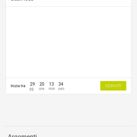
29
20
13
34
Inizia tra
ISCRIVITI
Argomenti