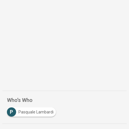
Who's Who
P
Pasquale Lambardi