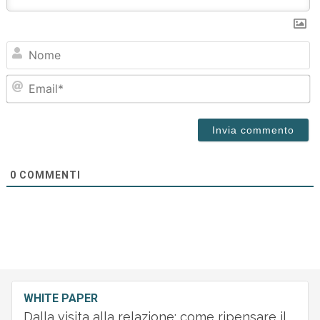
N
Em
0
COMMENTI
WHITE PAPER
Dalla visita alla relazione: come ripensare il