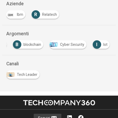
Aziende
R
Ibm
Relatech
Argomenti
B
I
AI
blockchain
Cyber Security
Iot
Canali
Tech Leader
Seguici