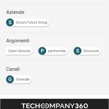
Aziende
S
Secure Future Group
Argomenti
P
S
Cyber Security
partnership
Sicurezza
Canali
G
Generale