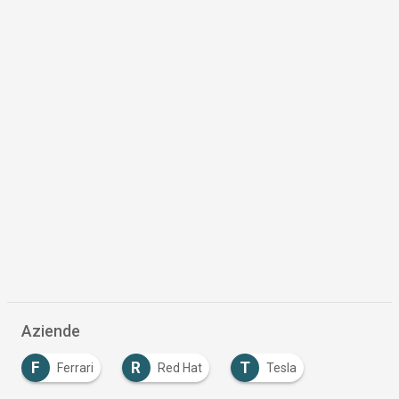
Aziende
F
R
T
Ferrari
Red Hat
Tesla