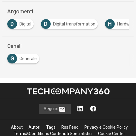
Argomenti
D
H
I
Digital transformation
Hardware
Infor
Canali
G
Generale
Seguici
About
Autori
Tags
Rss Feed
Privacy e Cookie Policy
Terms&Conditions Contenuti Specialistici
Cookie Center