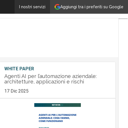
Galaxy Z Fold7 per le aziende: Samsung ridefinisce p
Aggiungi tra i preferiti su Google
I nostri servizi
WHITE PAPER
Agenti AI per l’automazione aziendale:
architetture, applicazioni e rischi
17 Dic 2025