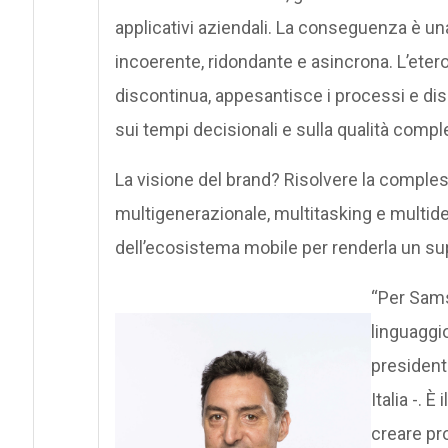
applicativi aziendali. La conseguenza è 
incoerente, ridondante e asincrona. L’eter
discontinua, appesantisce i processi e disp
sui tempi decisionali e sulla qualità compl
La visione del brand? Risolvere la comple
multigenerazionale, multitasking e multidevi
dell’ecosistema mobile per renderla un supp
“Per Samsu
linguaggi
president
Italia -. È
creare pro