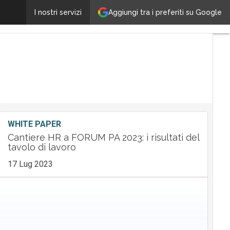
Aggiungi tra i preferiti su Google
DXC Technology punta sull’AI e sul talento italiano: N
I nostri servizi
WHITE PAPER
Cantiere HR a FORUM PA 2023: i risultati del
tavolo di lavoro
17 Lug 2023