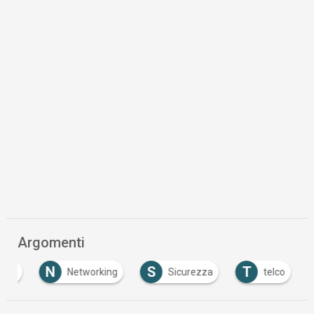
Argomenti
N
S
T
it
Networking
Sicurezza
telco