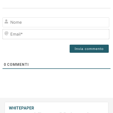
N
Em
0
COMMENTI
WHITEPAPER