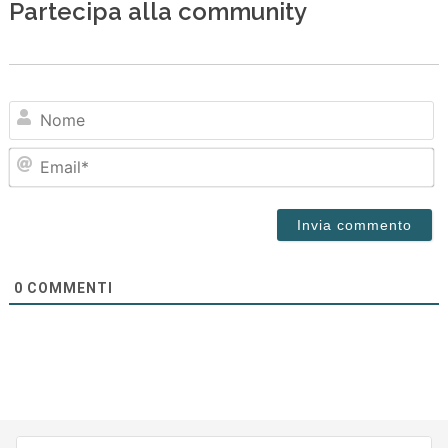
Partecipa alla community
N
Em
0
COMMENTI