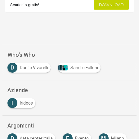
Scaricalo gratis!
DOWNLOAD
Who's Who
D
Danilo Vivarelli
Sandro Falleni
Aziende
I
Irideos
Argomenti
D
E
M
data center italia
Evento
Milano