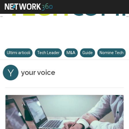
Ultimi articoli
Tech Leader
M&A
Guide
Nomine Tech
Y
your voice