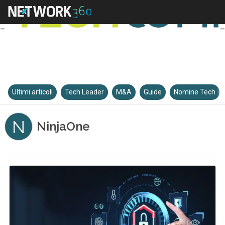
Ultimi articoli
Tech Leader
M&A
Guide
Nomine Tech
N
NinjaOne