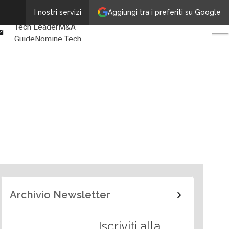
Linkedin
Aggiungi tra i preferiti su Google
I nostri servizi
Ultimi articoli
Facebook
Tech Leader
M&A
Email
Guide
Nomine Tech
Archivio Newsletter
Iscriviti alla