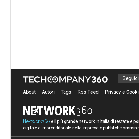
Seguic
About
Autori
Tags
Rss Feed
Privacy e Cooki
Nextwork360
è il più grande network in Italia di testate e 
digitale e imprenditoriale nelle imprese e pubbliche amminist